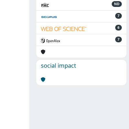
ND
7
6
7
social impact