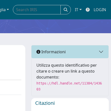
glia
IT
LOGIN
Informazioni
Utilizza questo identificativo per
citare o creare un link a questo
documento:
https://hdl.handle.net/11384/1436
03
Citazioni