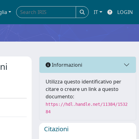
glia
IT
LOGIN
ni
Informazioni
Utilizza questo identificativo per
citare o creare un link a questo
documento:
https://hdl.handle.net/11384/1532
84
Citazioni