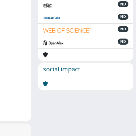
ND
ND
ND
ND
social impact