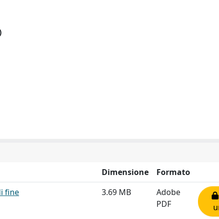
)
Dimensione
Formato
i fine
3.69 MB
Adobe
PDF
u