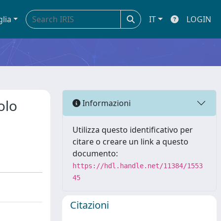
glia
IT
LOGIN
olo
Informazioni
Utilizza questo identificativo per
citare o creare un link a questo
documento:
https://hdl.handle.net/11384/1553
45
Citazioni