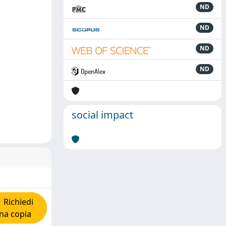
ND
ND
ND
ND
social impact
Richiedi
na copia