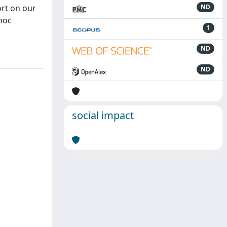
rt on our
ND
hoc
1
ND
ND
social impact