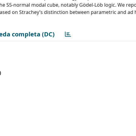
he S5-normal modal cube, notably Gödel-Löb logic. We repo
ased on Strachey’s distinction between parametric and ad 
eda completa (DC)
)