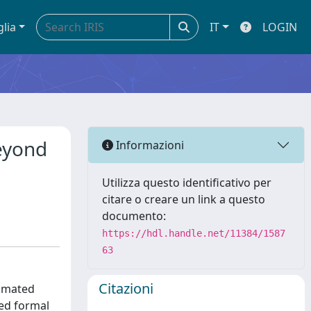
glia
IT
LOGIN
eyond
Informazioni
Utilizza questo identificativo per
citare o creare un link a questo
documento:
https://hdl.handle.net/11384/1587
63
Citazioni
tomated
ned formal