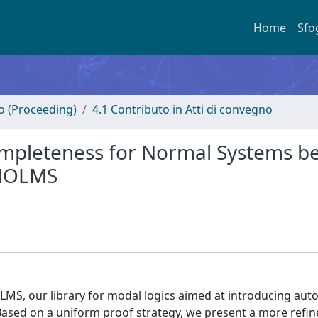
Home
Sfo
no (Proceeding)
4.1 Contributo in Atti di convegno
ompleteness for Normal Systems b
 HOLMS
MS, our library for modal logics aimed at introducing au
Based on a uniform proof strategy, we present a more refi