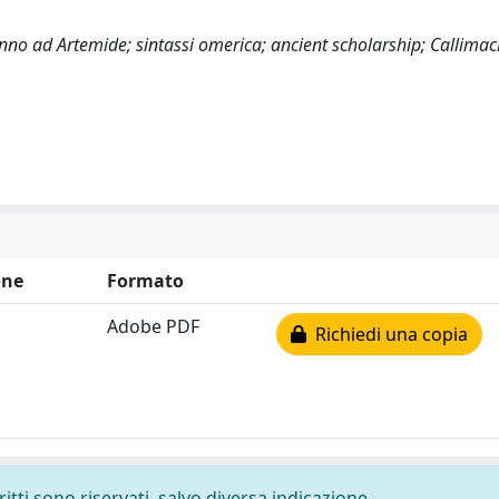
a; Inno ad Artemide; sintassi omerica; ancient scholarship; Callima
one
Formato
Adobe PDF
Richiedi una copia
ritti sono riservati, salvo diversa indicazione.