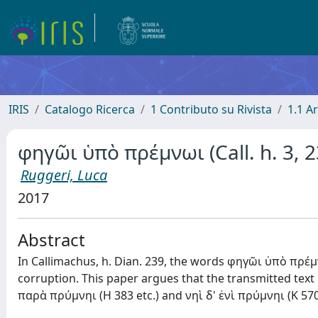
IRIS
Catalogo Ricerca
1 Contributo su Rivista
1.1 Ar
φηγῶι ὑπὸ πρέμνωι (Call. h. 3, 2
Ruggeri, Luca
2017
Abstract
In Callimachus, h. Dian. 239, the words φηγῶι ὑπὸ πρέ
corruption. This paper argues that the transmitted text
παρὰ πρύμνηι (H 383 etc.) and νηὶ δ' ἐνὶ πρύμνηι (K 570 