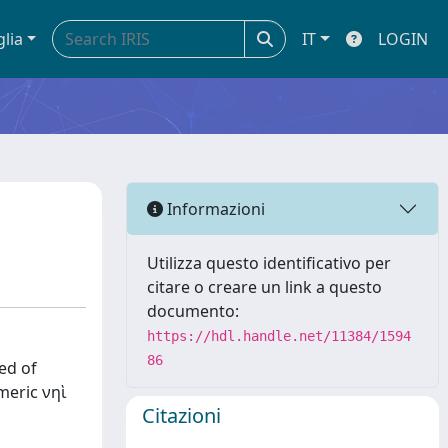
glia
IT
LOGIN
Informazioni
Utilizza questo identificativo per
citare o creare un link a questo
documento:
https://hdl.handle.net/11384/1594
86
ed of
meric νηὶ
Citazioni