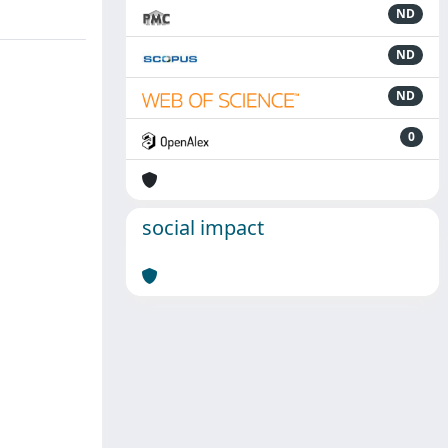
ND
ND
ND
0
social impact