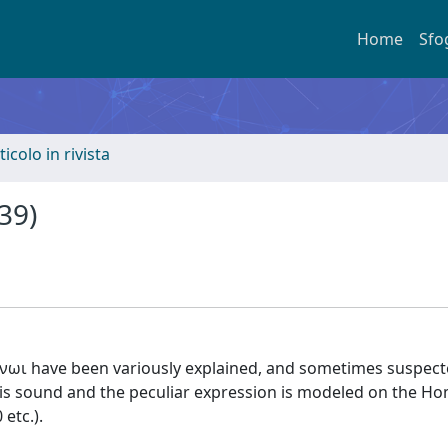
Home
Sfo
ticolo in rivista
39)
μνωι have been variously explained, and sometimes suspect
 is sound and the peculiar expression is modeled on the Ho
etc.).