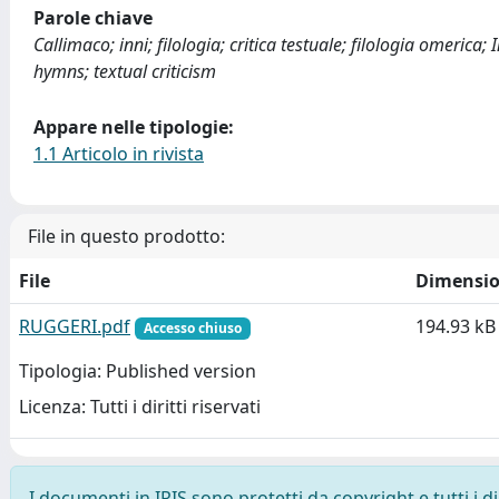
Parole chiave
Callimaco; inni; filologia; critica testuale; filologia omeric
hymns; textual criticism
Appare nelle tipologie:
1.1 Articolo in rivista
File in questo prodotto:
File
Dimensi
RUGGERI.pdf
194.93 kB
Accesso chiuso
Tipologia: Published version
Licenza: Tutti i diritti riservati
I documenti in IRIS sono protetti da copyright e tutti i di