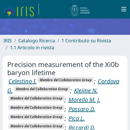
IRIS
Catalogo Ricerca
1 Contributo su Rivista
1.1 Articolo in rivista
Precision measurement of the Xi0b
baryon lifetime
Celestino I.
;
Cordova
Membro del Collaboration Group
G.
;
Kleijne N.
Membro del Collaboration Group
;
Morello M. J.
Membro del Collaboration Group
;
Passaro D.
Membro del Collaboration Group
;
Pica L.
Membro del Collaboration Group
;
Riccardi D.
Membro del Collaboration Group