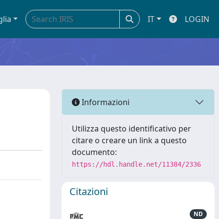
glia
IT
LOGIN
Informazioni
Utilizza questo identificativo per
citare o creare un link a questo
documento:
https://hdl.handle.net/11384/2336
Citazioni
ND