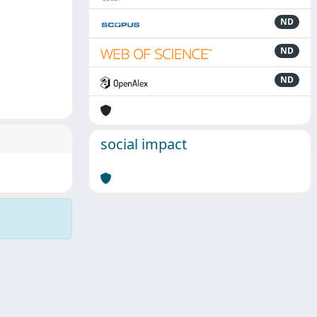
ND
ND
ND
social impact