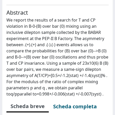
Abstract
We report the results of a search for T and CP
violation in B-0-(B) over bar (0) mixing using an
inclusive dilepton sample collected by the BABAR
experiment at the PEP-II B Factory. The asymmetry
between .(+).(+) and .(-).(-) events allows us to
compare the probabilities for (B) over bar (0)-->B (0)
and B-0-->(B) over bar (0) oscillations and thus probe
T and CP invariance. Using a sample of 23x10(6) B (B)
over bar pairs, we measure a same-sign dilepton
asymmetry of A(T/CP)=[0.5+/-1.2(stat) +/-1.4(syst)]% .
For the modulus of the ratio of complex mixing
parameters p and q , we obtain parallel
toq/pparallel to=0.998+/-0.006(stat) +/-0.007(syst) .
Scheda breve
Scheda completa