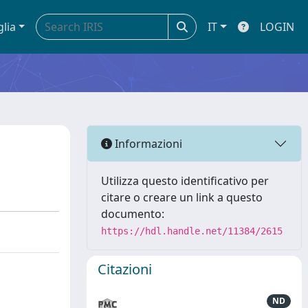
glia
IT
LOGIN
Informazioni
Utilizza questo identificativo per
citare o creare un link a questo
documento:
https://hdl.handle.net/11384/2615
Citazioni
ND