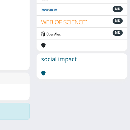
ND
ND
ND
social impact