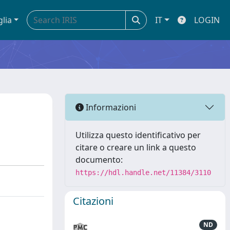
glia
IT
LOGIN
Informazioni
Utilizza questo identificativo per
citare o creare un link a questo
documento:
https://hdl.handle.net/11384/3110
Citazioni
ND