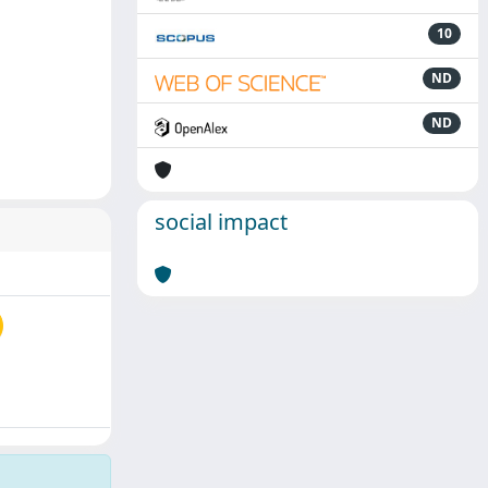
10
ND
ND
social impact