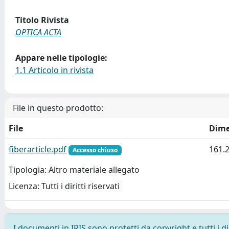
Titolo Rivista
OPTICA ACTA
Appare nelle tipologie:
1.1 Articolo in rivista
File in questo prodotto:
File
Dime
fiberarticle.pdf
161.
Accesso chiuso
Tipologia: Altro materiale allegato
Licenza: Tutti i diritti riservati
I documenti in IRIS sono protetti da copyright e tutti i di