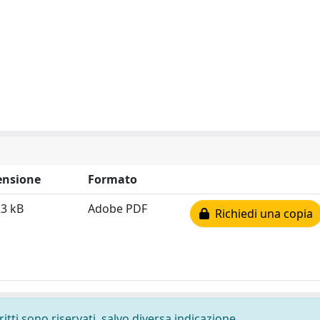
nsione
Formato
23 kB
Adobe PDF
Richiedi una copia
ritti sono riservati, salvo diversa indicazione.