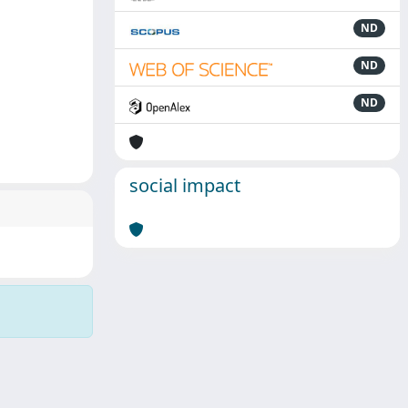
ND
ND
ND
social impact