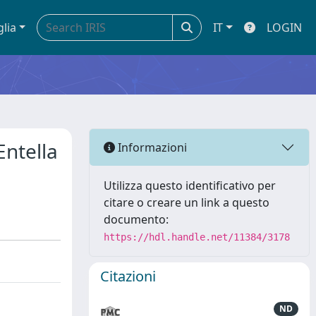
glia
IT
LOGIN
Entella
Informazioni
Utilizza questo identificativo per
citare o creare un link a questo
documento:
https://hdl.handle.net/11384/3178
Citazioni
ND