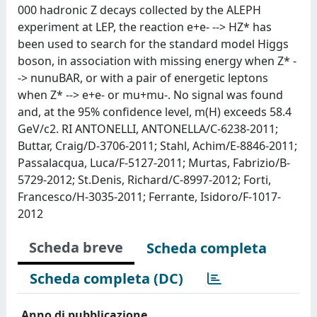
000 hadronic Z decays collected by the ALEPH
experiment at LEP, the reaction e+e- --> HZ* has
been used to search for the standard model Higgs
boson, in association with missing energy when Z* -
-> nunuBAR, or with a pair of energetic leptons
when Z* --> e+e- or mu+mu-. No signal was found
and, at the 95% confidence level, m(H) exceeds 58.4
GeV/c2. RI ANTONELLI, ANTONELLA/C-6238-2011;
Buttar, Craig/D-3706-2011; Stahl, Achim/E-8846-2011;
Passalacqua, Luca/F-5127-2011; Murtas, Fabrizio/B-
5729-2012; St.Denis, Richard/C-8997-2012; Forti,
Francesco/H-3035-2011; Ferrante, Isidoro/F-1017-
2012
Scheda breve
Scheda completa
Scheda completa (DC)
Anno di pubblicazione