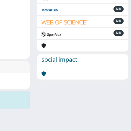
ND
ND
ND
social impact