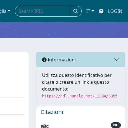
glia
IT
LOGIN
Informazioni
Utilizza questo identificativo per
citare o creare un link a questo
documento:
https://hdl.handle.net/11384/3355
Citazioni
ND