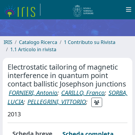
IRIS
Catalogo Ricerca
1 Contributo su Rivista
1.1 Articolo in rivista
Electrostatic tailoring of magnetic
interference in quantum point
contact ballistic Josephson junctions
FORNIERI, Antonio
;
CARILLO, Franco
;
SORBA,
LUCIA
;
PELLEGRINI, VITTORIO
;
2013
Scheda breve
Scheda completa