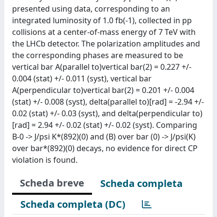
presented using data, corresponding to an
integrated luminosity of 1.0 fb(-1), collected in pp
collisions at a center-of-mass energy of 7 TeV with
the LHCb detector. The polarization amplitudes and
the corresponding phases are measured to be
vertical bar A(parallel to)vertical bar(2) = 0.227 +/-
0.004 (stat) +/- 0.011 (syst), vertical bar
A(perpendicular to)vertical bar(2) = 0.201 +/- 0.004
(stat) +/- 0.008 (syst), delta(parallel to)[rad] = -2.94 +/-
0.02 (stat) +/- 0.03 (syst), and delta(perpendicular to)
[rad] = 2.94 +/- 0.02 (stat) +/- 0.02 (syst). Comparing
B-0 -> J/psi K*(892)(0) and (B) over bar (0) -> J/psi(K)
over bar*(892)(0) decays, no evidence for direct CP
violation is found.
Scheda breve
Scheda completa
Scheda completa (DC)