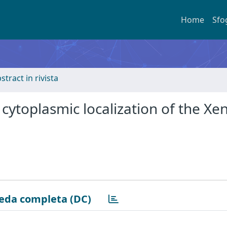
Home
Sfo
stract in rivista
d cytoplasmic localization of the X
eda completa (DC)