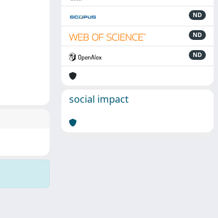
ND
ND
ND
social impact