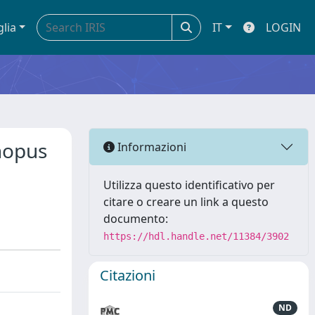
glia
IT
LOGIN
enopus
Informazioni
Utilizza questo identificativo per
citare o creare un link a questo
documento:
https://hdl.handle.net/11384/3902
Citazioni
ND