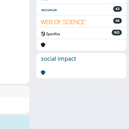
43
46
ND
social impact