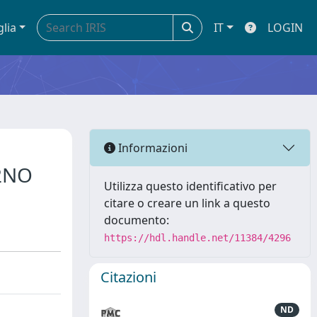
glia
IT
LOGIN
Informazioni
2NO
Utilizza questo identificativo per
citare o creare un link a questo
documento:
https://hdl.handle.net/11384/4296
Citazioni
ND