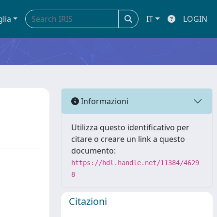
glia
IT
LOGIN
Informazioni
Utilizza questo identificativo per
citare o creare un link a questo
documento:
https://hdl.handle.net/11384/4629
8
Citazioni