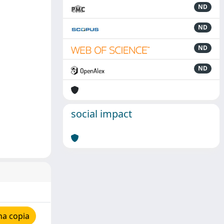
ND
ND
ND
ND
social impact
na copia