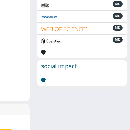
ND
ND
ND
ND
social impact