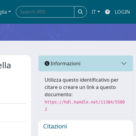
glia
IT
LOGIN
ella
Informazioni
Utilizza questo identificativo per
citare o creare un link a questo
documento:
https://hdl.handle.net/11384/5580
2
Citazioni