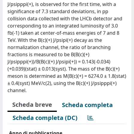
J/psipppi(+), is observed for the first time, with a
significance of 7.3 standard deviations, in pp
collision data collected with the LHCb detector and
corresponding to an integrated luminosity of 3.0
fb(-1) taken at center-of-mass energies of 7 and 8
TeV. With the B(c)(+) J/psipi(+) decay as the
normalization channel, the ratio of branching
fractions is measured to be B(B(c)(+)
J/psipppi(+))/B(B(c)(+) J/psipi(+)) = 0.143(-0.034)
(+0.039)(stat) ± 0.013(syst). The mass of the B(c)(+)
meson is determined as M(B(c)(+) = 6274.0 ± 1.8(stat)
± 0.4(syst) MeV/c(2), using the B(c)(+) J/psipppi(+)
channel.
Scheda breve
Scheda completa
Scheda completa (DC)
Anno di pubblicazione