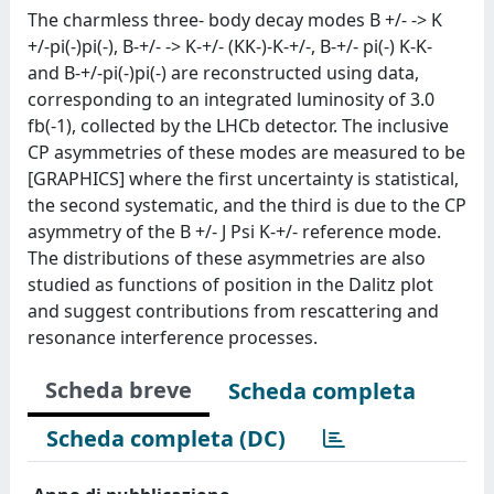
The charmless three- body decay modes B +/- -> K
+/-pi(-)pi(-), B-+/- -> K-+/- (KK-)-K-+/-, B-+/- pi(-) K-K-
and B-+/-pi(-)pi(-) are reconstructed using data,
corresponding to an integrated luminosity of 3.0
fb(-1), collected by the LHCb detector. The inclusive
CP asymmetries of these modes are measured to be
[GRAPHICS] where the first uncertainty is statistical,
the second systematic, and the third is due to the CP
asymmetry of the B +/- J Psi K-+/- reference mode.
The distributions of these asymmetries are also
studied as functions of position in the Dalitz plot
and suggest contributions from rescattering and
resonance interference processes.
Scheda breve
Scheda completa
Scheda completa (DC)