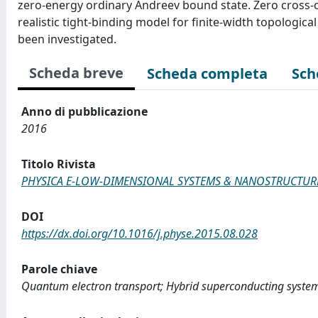
zero-energy ordinary Andreev bound state. Zero cross-
realistic tight-binding model for finite-width topologic
been investigated.
Scheda breve
Scheda completa
Sch
Anno di pubblicazione
2016
Titolo Rivista
PHYSICA E-LOW-DIMENSIONAL SYSTEMS & NANOSTRUCTUR
DOI
https://dx.doi.org/10.1016/j.physe.2015.08.028
Parole chiave
Quantum electron transport; Hybrid superconducting systems