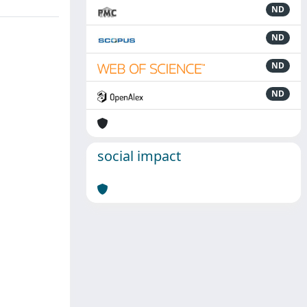
ND
ND
ND
ND
social impact