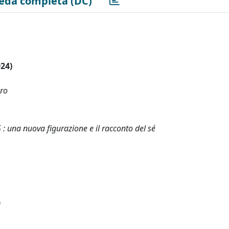
eda completa (DC)
024)
uro
: una nuova figurazione e il racconto del sé
0