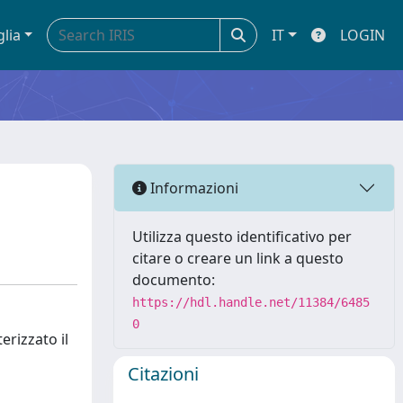
glia
IT
LOGIN
Informazioni
Utilizza questo identificativo per
citare o creare un link a questo
documento:
https://hdl.handle.net/11384/6485
0
erizzato il
Citazioni