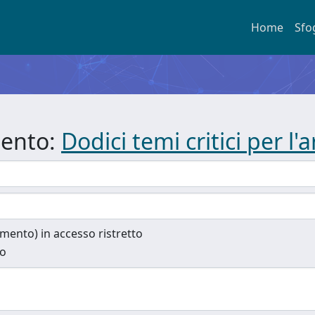
Home
Sfo
mento:
Dodici temi critici per l'
cumento) in accesso ristretto
to