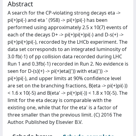
Abstract
A search for the CP-violating strong decays eta ->
pi(+)pi(-) and eta ' (958) -> pi(+)pi(-) has been
performed using approximately 2.5 x 10(7) events of
each of the decays D+ -> pi(+)pi(+)pi(-) and D-s(+) ->
pi(+)pi(+)pi(-), recorded by the LHCb experiment. The
data set corresponds to an integrated luminosity of
3.0 fb(-1) of pp collision data recorded during LHC
Run 1 and 0.3fb(-1) recorded in Run 2. No evidence is
seen for D-(s)(+) -> pi(+)eta((')) with eta((')) ->
pi(+)pi(-), and upper limits at 90% confidence level
are set on the branching fractions, B(eta -> pi(+)pi(-))
< 1.6 x 10(-5) and B(eta' -> pi(+)pi(-)) < 1.8 x 10(-5). The
limit for the eta decay is comparable with the
existing one, while that for the eta' is a factor of
three smaller than the previous limit. (C) 2016 The
Author. Published by Elsevier B.V.