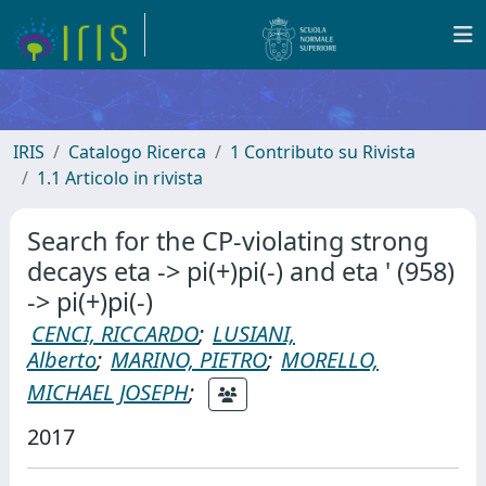
IRIS
Catalogo Ricerca
1 Contributo su Rivista
1.1 Articolo in rivista
Search for the CP-violating strong
decays eta -> pi(+)pi(-) and eta ' (958)
-> pi(+)pi(-)
CENCI, RICCARDO
;
LUSIANI,
Alberto
;
MARINO, PIETRO
;
MORELLO,
MICHAEL JOSEPH
;
2017