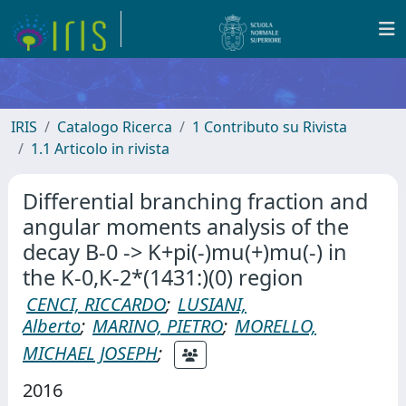
IRIS
Catalogo Ricerca
1 Contributo su Rivista
1.1 Articolo in rivista
Differential branching fraction and
angular moments analysis of the
decay B-0 -> K+pi(-)mu(+)mu(-) in
the K-0,K-2*(1431:)(0) region
CENCI, RICCARDO
;
LUSIANI,
Alberto
;
MARINO, PIETRO
;
MORELLO,
MICHAEL JOSEPH
;
2016