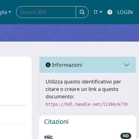
glia
IT
LOGIN
Informazioni
Utilizza questo identificativo per
citare o creare un link a questo
documento:
https://hdl.handle.net/11384/6770
Citazioni
ND