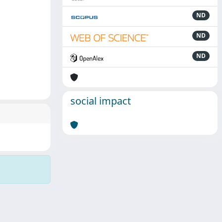
ND
ND
ND
social impact