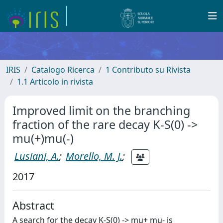
IRIS
Catalogo Ricerca
1 Contributo su Rivista
1.1 Articolo in rivista
Improved limit on the branching
fraction of the rare decay K-S(0) ->
mu(+)mu(-)
Lusiani, A.
;
Morello, M. J.
;
2017
Abstract
A search for the decay K-S(0) -> mu+ mu- is