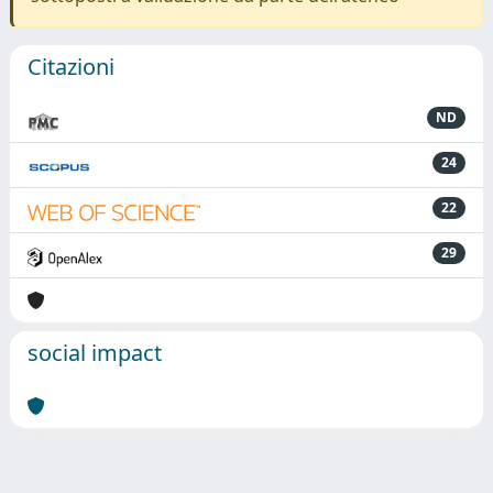
Citazioni
ND
24
22
29
social impact