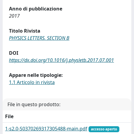
Anno di pubblicazione
2017
Titolo Rivista
PHYSICS LETTERS. SECTION B
DOI
https://dx.doi.org/10.1016/j.physletb.2017.07.001
Appare nelle tipologie:
1.1 Articolo in rivista
File in questo prodotto:
File
1-s2.0-S0370269317305488-main.pdf
accesso aperto