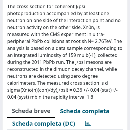
The cross section for coherent J/psi
photoproduction accompanied by at least one
neutron on one side of the interaction point and no
neutron activity on the other side, Xn0n, is
measured with the CMS experiment in ultra-
peripheral PbPb collisions at root sNN= 2.76TeV. The
analysis is based on a data sample corresponding to
an integrated luminosity of 159 mu b(-1), collected
during the 2011 PbPb run. The J/psi mesons are
reconstructed in the dimuon decay channel, while
neutrons are detected using zero degree
calorimeters. The measured cross section is d
sigma(Xn)o(n)(coh)/dy(J/psi) = 0.36 +/- 0.04 (stat)+/-
0.04 (syst) mbin the rapidity interval 1.8
Scheda breve
Scheda completa
Scheda completa (DC)