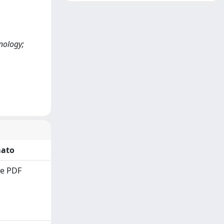
nology;
ato
e PDF