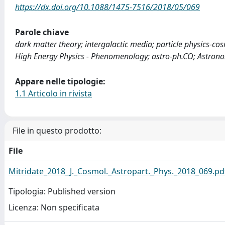
https://dx.doi.org/10.1088/1475-7516/2018/05/069
Parole chiave
dark matter theory; intergalactic media; particle physics-c
High Energy Physics - Phenomenology; astro-ph.CO; Astron
Appare nelle tipologie:
1.1 Articolo in rivista
File in questo prodotto:
File
Mitridate_2018_J._Cosmol._Astropart._Phys._2018_069.pd
Tipologia: Published version
Licenza: Non specificata