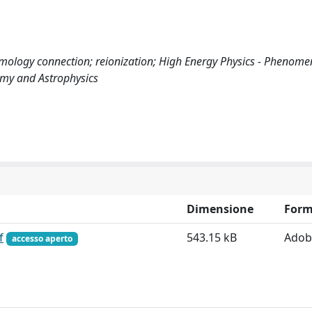
osmology connection; reionization; High Energy Physics - Phenome
omy and Astrophysics
Dimensione
Form
f
543.15 kB
Adob
accesso aperto