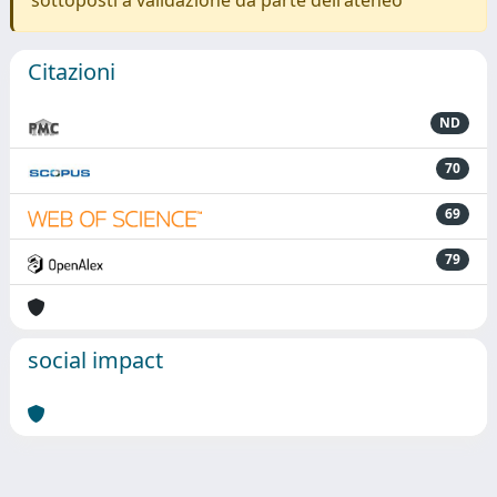
Citazioni
ND
70
69
79
social impact