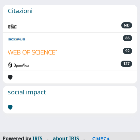
Citazioni
ND
86
92
127
social impact
Powered by
IRIS
-
about IRIS
-