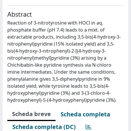
Abstract
Reaction of 3-nitrotyrosine with HOCl in aq.
phosphate buffer (pH 7.4) leads to a mixt. of
extractable products, including 3,5-bis(4-hydroxy-3-
nitrophenyl)pyridine (15% isolated yield) and 3,5-
bis(4-hydroxy-3-nitrophenyl)-2-[(4-hydroxy-3-
nitrophenyl)methyl]pyridine (3%) arising by a
Chichibabin-like pyridine synthesis via N-chloro
imine intermediates. Under the same conditions,
phenylalanine gives 3,5-diphenylpyridine in 9%
isolated yield, while tyrosine leads to 3,5-bis(4-
hydroxyphenyl)pyridine (3%) and 3-(3-chloro-4-
hydroxyphenyl)-5-(4-hydroxyphenyl)pyridine (3%).
Scheda breve
Scheda completa
Scheda completa (DC)