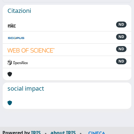
Citazioni
ND
ND
ND
ND
social impact
Powered by
IRIS
-
about IRIS
-