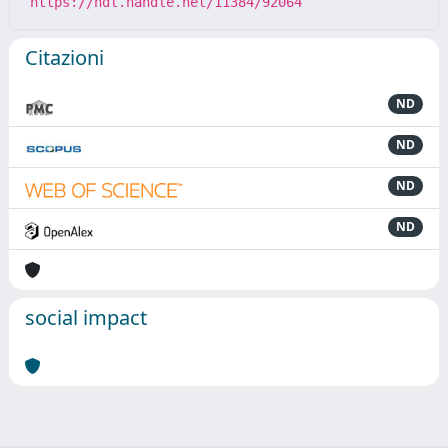
https://hdl.handle.net/11384/92064
Citazioni
ND
ND
ND
ND
social impact