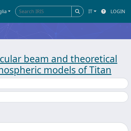
glia
IT
LOGIN
ular beam and theoretical
tmospheric models of Titan