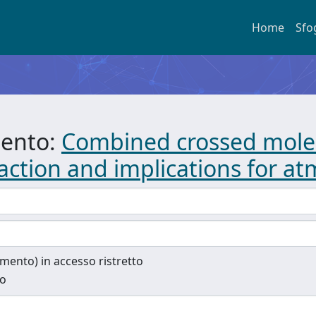
Home
Sfo
mento:
Combined crossed molec
eaction and implications for a
cumento) in accesso ristretto
to