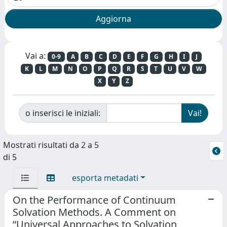
Vai a:
0-9
A
B
C
D
E
F
G
H
I
J
K
L
M
N
O
P
Q
R
S
T
U
V
W
X
Y
Z
o inserisci le iniziali:
Mostrati risultati da 2 a 5
di 5
esporta metadati
On the Performance of Continuum
Solvation Methods. A Comment on
“Universal Approaches to Solvation