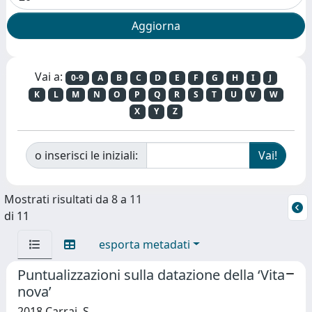
Vai a:
0-9
A
B
C
D
E
F
G
H
I
J
K
L
M
N
O
P
Q
R
S
T
U
V
W
X
Y
Z
o inserisci le iniziali:
Mostrati risultati da 8 a 11
di 11
esporta metadati
Puntualizzazioni sulla datazione della ‘Vita
nova’
2018 Carrai, S.