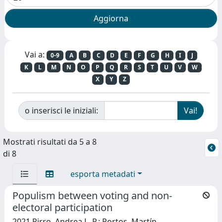
Vai a:
0-9
A
B
C
D
E
F
G
H
I
J
K
L
M
N
O
P
Q
R
S
T
U
V
W
X
Y
Z
o inserisci le iniziali:
Mostrati risultati da 5 a 8
di 8
esporta metadati
Populism between voting and non-
electoral participation
2021 Pirro, Andrea L. P.; Portos, Martín