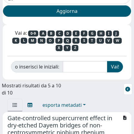
Vai a:
0-9
A
B
C
D
E
F
G
H
I
J
K
L
M
N
O
P
Q
R
S
T
U
V
W
X
Y
Z
o inserisci le iniziali:
Mostrati risultati da 5 a 10
di 10
esporta metadati
Gate-controlled supercurrent effect in
dry-etched Dayem bridges of non-
centrosymmetric niobium rhenium