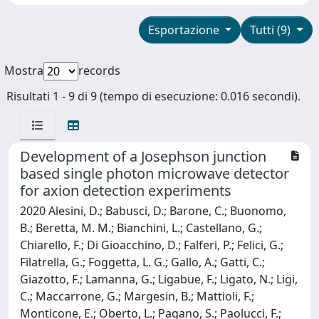
Esportazione
Tutti (9)
Mostra
records
Risultati 1 - 9 di 9 (tempo di esecuzione: 0.016 secondi).
Development of a Josephson junction
based single photon microwave detector
for axion detection experiments
2020 Alesini, D.; Babusci, D.; Barone, C.; Buonomo,
B.; Beretta, M. M.; Bianchini, L.; Castellano, G.;
Chiarello, F.; Di Gioacchino, D.; Falferi, P.; Felici, G.;
Filatrella, G.; Foggetta, L. G.; Gallo, A.; Gatti, C.;
Giazotto, F.; Lamanna, G.; Ligabue, F.; Ligato, N.; Ligi,
C.; Maccarrone, G.; Margesin, B.; Mattioli, F.;
Monticone, E.; Oberto, L.; Pagano, S.; Paolucci, F.;