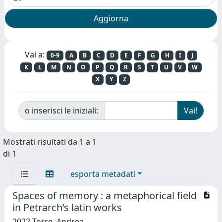
Vai a:
0-9
A
B
C
D
E
F
G
H
I
J
K
L
M
N
O
P
Q
R
S
T
U
V
W
X
Y
Z
o inserisci le iniziali:
Mostrati risultati da 1 a 1
di 1
esporta metadati
Spaces of memory : a metaphorical field
in Petrarch’s latin works
2022 Torre, Andrea