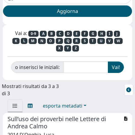
Vai a:
0-9
A
B
C
D
E
F
G
H
I
J
K
L
M
N
O
P
Q
R
S
T
U
V
W
X
Y
Z
o inserisci le iniziali:
Mostrati risultati da 3 a 3
di 3
esporta metadati
Sull’uso dei proverbi nelle Lettere di
Andrea Calmo
2014 D'Onghia, Luca