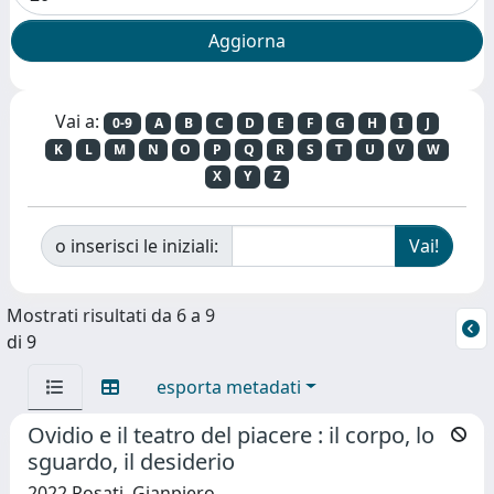
Vai a:
0-9
A
B
C
D
E
F
G
H
I
J
K
L
M
N
O
P
Q
R
S
T
U
V
W
X
Y
Z
o inserisci le iniziali:
Mostrati risultati da 6 a 9
di 9
esporta metadati
Ovidio e il teatro del piacere : il corpo, lo
sguardo, il desiderio
2022 Rosati, Gianpiero