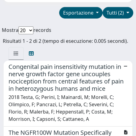
Esportazione
Tutti (2)
Mostra
records
Risultati 1 - 2 di 2 (tempo di esecuzione: 0.005 secondi).
Congenital pain insensitivity mutation in
nerve growth factor gene uncouples
nociception from central features of pain
in heterozygous humans and mice
2018 Testa, G; Perini, I; Mainardi, M; Morelli, C;
Olimpico, F; Pancrazi, L; Petrella, C; Severini, C;
Florio, R; Malerba, F; Heppenstall, P; Costa, M;
Morrison, I; Capsoni, S; Cattaneo, A
The NGFR100W Mutation Specifically