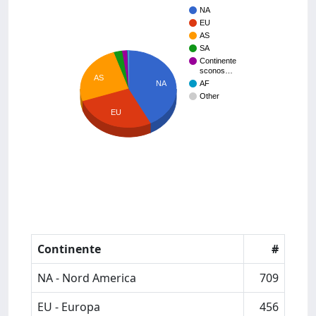
NA
EU
AS
SA
Continente
sconos…
AS
NA
AF
Other
EU
Continente
#
NA - Nord America
709
EU - Europa
456