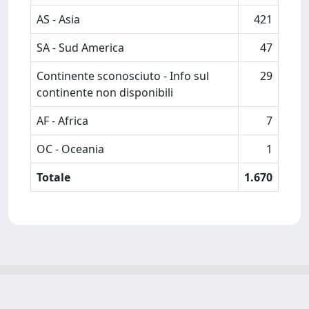
AS - Asia
421
SA - Sud America
47
Continente sconosciuto - Info sul
29
continente non disponibili
AF - Africa
7
OC - Oceania
1
Totale
1.670
Powered by
IRIS
-
about IRIS
-
Utilizzo dei cookie
-
Privacy
Copyright © 2026