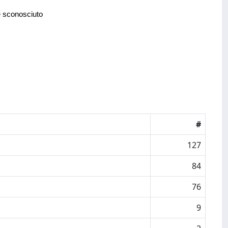
e sconosciuto
#
127
84
76
9