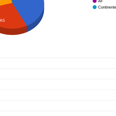
AF
Continent
AS