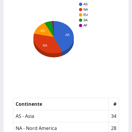
AS
NA
EU
SA
AF
EU
AS
NA
Continente
#
AS - Asia
34
NA - Nord America
28