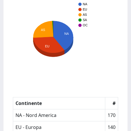
NA
EU
AS
SA
OC
AS
NA
EU
Continente
#
NA - Nord America
170
EU - Europa
140