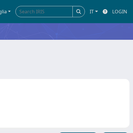
glia
IT
LOGIN