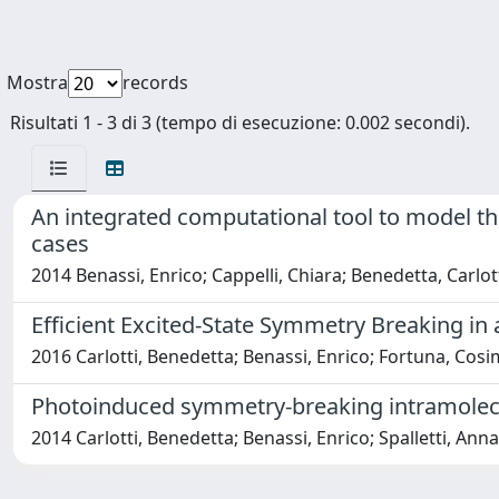
Mostra
records
Risultati 1 - 3 di 3 (tempo di esecuzione: 0.002 secondi).
An integrated computational tool to model th
cases
2014 Benassi, Enrico; Cappelli, Chiara; Benedetta, Carlo
Efficient Excited-State Symmetry Breaking i
2016 Carlotti, Benedetta; Benassi, Enrico; Fortuna, Cosim
Photoinduced symmetry-breaking intramolecul
2014 Carlotti, Benedetta; Benassi, Enrico; Spalletti, Ann