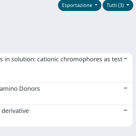
Esportazione
Tutti (3)
s in solution: cationic chromophores as test
ylamino Donors
derivative